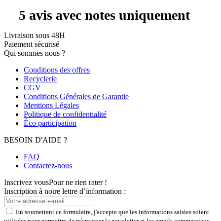
Livraison sous 48H
Paiement sécurisé
Qui sommes nous ?
Conditions des offres
Recyclerie
CGV
Conditions Générales de Garantie
Mentions Légales
Politique de confidentialité
Éco participation
BESOIN D'AIDE ?
FAQ
Contactez-nous
Inscrivez vous
Pour ne rien rater !
Inscription à notre lettre d’information :
En soumettant ce formulaire, j'accepte que les informations saisies soient
utilisées pour permettre de m'envoyer la newsletter et les emails commerciaux