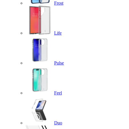
Frost
Life
Pulse
Feel
Duo