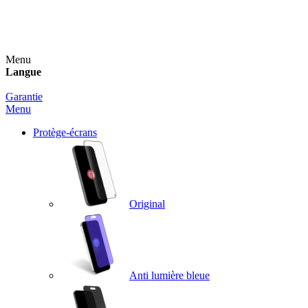
Un spray nettoyant OFFERT pour toute commande
supérieure à 60€ !
Menu
Langue
Garantie
Menu
Protège-écrans
Original
Anti lumière bleue