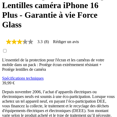
Lentilles caméra iPhone 16
Plus - Garantie à vie Force
Glass
3.3
(8)
Rédiger un avis
3.3
étoiles
sur
5,
L'essentiel de la protection pour l'écran et les caméras de votre
valeur
de
mobile dans un pack : Protège écran extrèmement résistant +
la
Protège lentilles de caméra
note
moyenne.
Spécifications techniques
Read
39,99 €
8
Reviews.
Depuis novembre 2006, l’achat d’appareils électriques ou
Lien
électroniques neufs est soumis à une éco-participation. Lorsque vous
sur
achetez un tel appareil neuf, en payant l’éco-participation DEE,
la
vous financez la collecte, le traitement et le recyclage des déchets
même
page.
d'équipements électriques et électroniques (DEEE). Son montant
varie selon le produit acheté et le type de traitement qu’il nécessite.