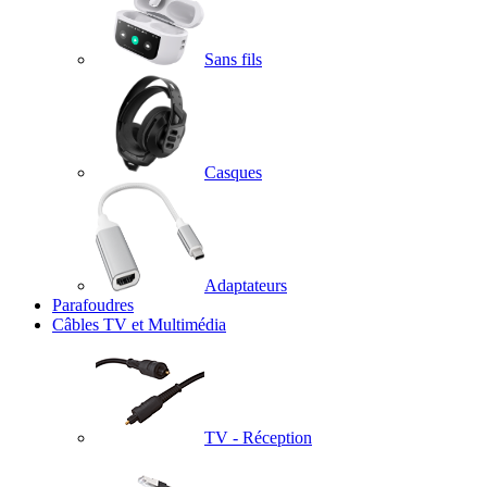
Sans fils
Casques
Adaptateurs
Parafoudres
Câbles TV et Multimédia
TV - Réception