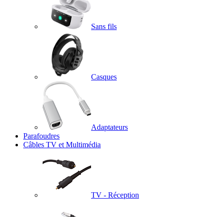
Sans fils
Casques
Adaptateurs
Parafoudres
Câbles TV et Multimédia
TV - Réception