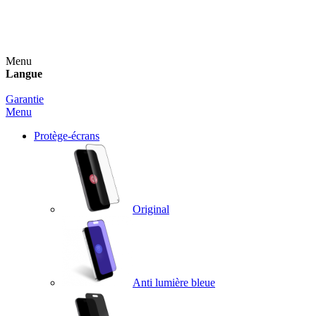
Un spray nettoyant OFFERT pour toute commande
supérieure à 60€ !
Menu
Langue
Garantie
Menu
Protège-écrans
Original
Anti lumière bleue