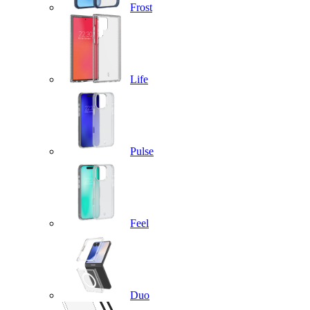
Frost
Life
Pulse
Feel
Duo