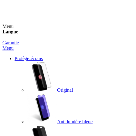
Un spray nettoyant OFFERT pour toute commande
supérieure à 60€ !
Menu
Langue
Garantie
Menu
Protège-écrans
Original
Anti lumière bleue