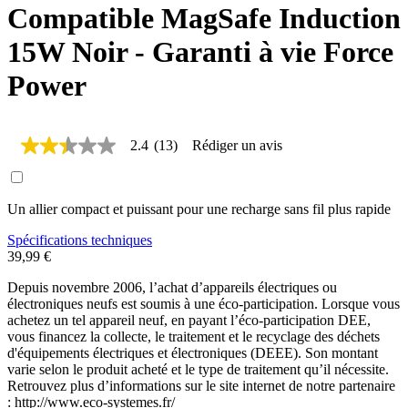
Compatible MagSafe Induction
15W Noir - Garanti à vie Force
Power
2.4
(13)
Rédiger un avis
2.4
étoiles
sur
5,
Un allier compact et puissant pour une recharge sans fil plus rapide
valeur
de
la
Spécifications techniques
note
39,99 €
moyenne.
Read
Depuis novembre 2006, l’achat d’appareils électriques ou
13
électroniques neufs est soumis à une éco-participation. Lorsque vous
Reviews.
achetez un tel appareil neuf, en payant l’éco-participation DEE,
Lien
vous financez la collecte, le traitement et le recyclage des déchets
sur
d'équipements électriques et électroniques (DEEE). Son montant
la
varie selon le produit acheté et le type de traitement qu’il nécessite.
même
page.
Retrouvez plus d’informations sur le site internet de notre partenaire
: http://www.eco-systemes.fr/