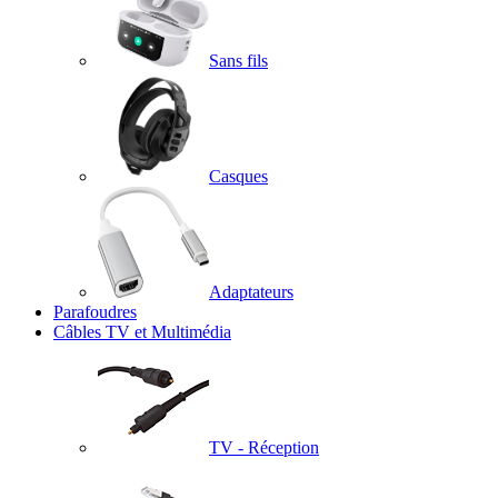
Sans fils
Casques
Adaptateurs
Parafoudres
Câbles TV et Multimédia
TV - Réception