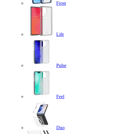
Frost
Life
Pulse
Feel
Duo