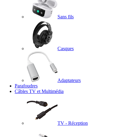
Sans fils
Casques
Adaptateurs
Parafoudres
Câbles TV et Multimédia
TV - Réception