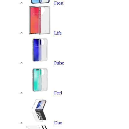
Frost
Life
Pulse
Feel
Duo