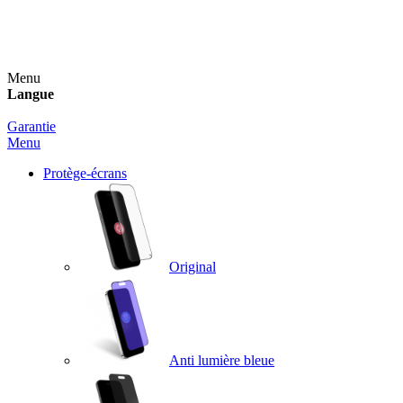
Un spray nettoyant OFFERT pour toute commande
supérieure à 60€ !
Menu
Langue
Garantie
Menu
Protège-écrans
Original
Anti lumière bleue