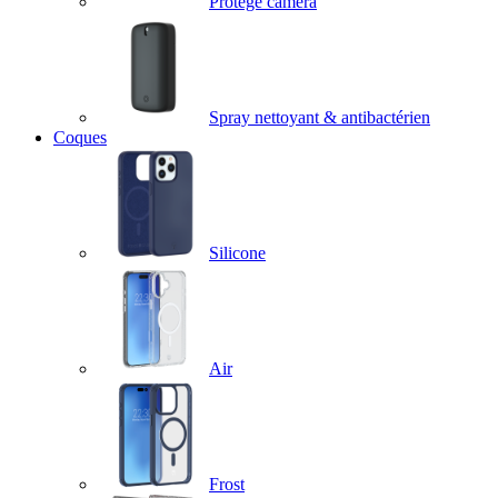
Protège caméra
Spray nettoyant & antibactérien
Coques
Silicone
Air
Frost