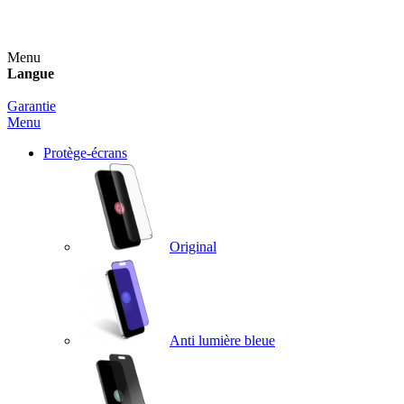
Un spray nettoyant OFFERT pour toute commande sup
Menu
Langue
Garantie
Menu
Protège-écrans
Original
Anti lumière bleue