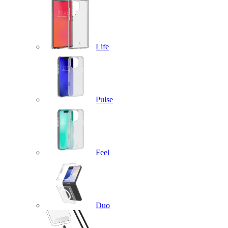
Life
Pulse
Feel
Duo