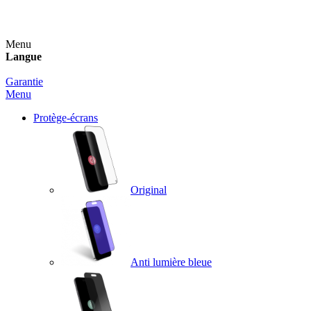
Un spray nettoyant OFFERT pour toute commande sup
Menu
Langue
Garantie
Menu
Protège-écrans
Original
Anti lumière bleue