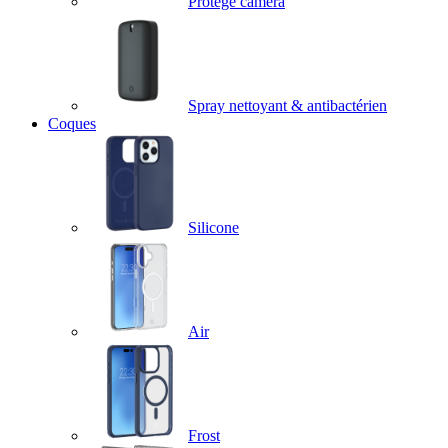
Protège caméra
Spray nettoyant & antibactérien
Coques
Silicone
Air
Frost