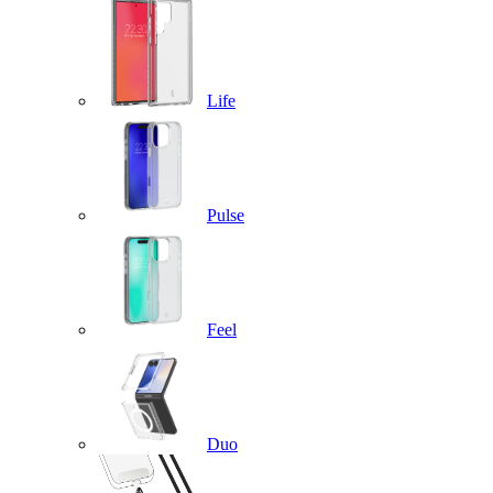
Life
Pulse
Feel
Duo