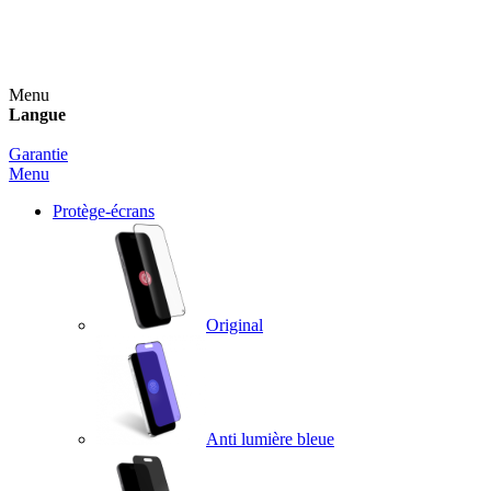
Un spray nettoyant OFFERT pour toute commande
supérieure à 60€ !
Menu
Langue
Garantie
Menu
Protège-écrans
Original
Anti lumière bleue