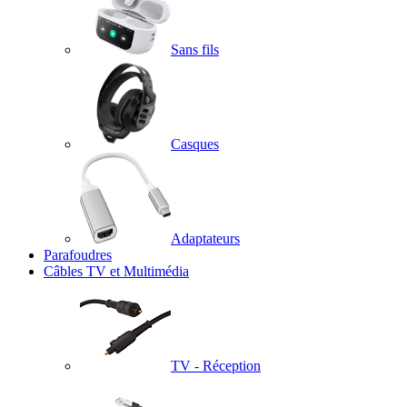
Sans fils
Casques
Adaptateurs
Parafoudres
Câbles TV et Multimédia
TV - Réception