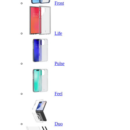
Frost
Life
Pulse
Feel
Duo