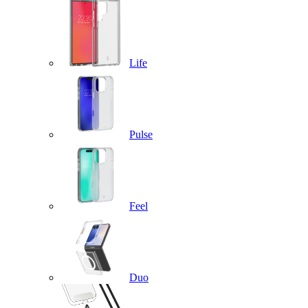
Life
Pulse
Feel
Duo