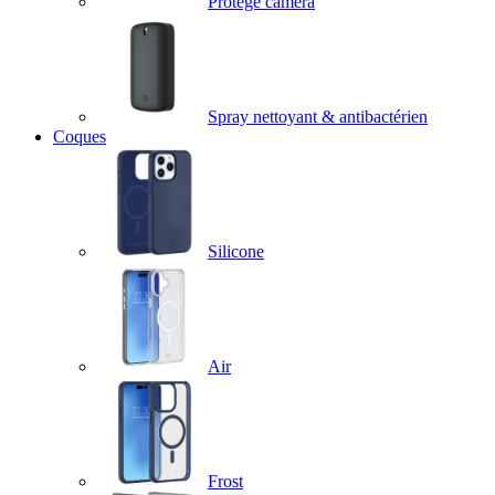
Protège caméra
Spray nettoyant & antibactérien
Coques
Silicone
Air
Frost