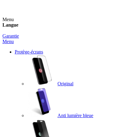
Un spray nettoyant OFFERT pour toute commande sup
Menu
Langue
Garantie
Menu
Protège-écrans
Original
Anti lumière bleue