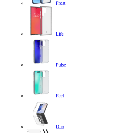
Frost
Life
Pulse
Feel
Duo