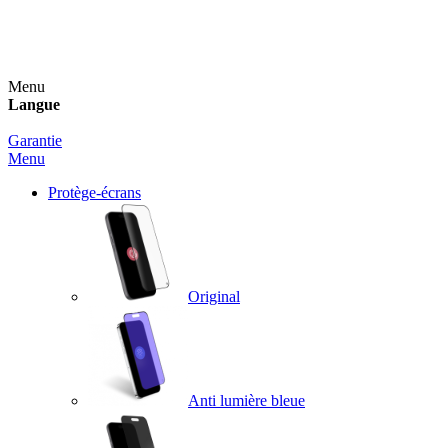
Un spray nettoyant OFFERT pour toute commande
supérieure à 60€ !
Menu
Langue
Garantie
Menu
Protège-écrans
Original
Anti lumière bleue