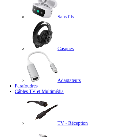
Sans fils
Casques
Adaptateurs
Parafoudres
Câbles TV et Multimédia
TV - Réception