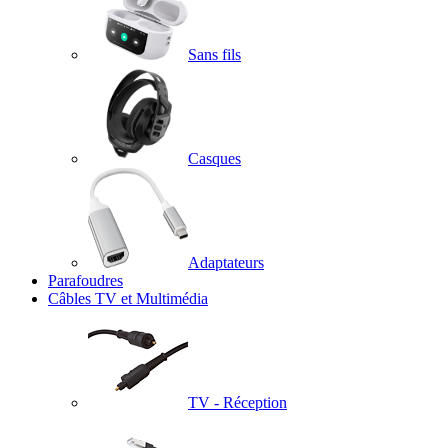
Sans fils
Casques
Adaptateurs
Parafoudres
Câbles TV et Multimédia
TV - Réception