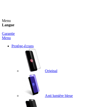
Un spray nettoyant OFFERT pour toute commande
supérieure à 60€ !
Menu
Langue
Garantie
Menu
Protège-écrans
Original
Anti lumière bleue