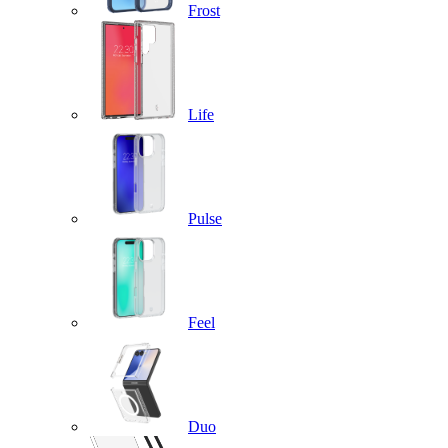
Frost
Life
Pulse
Feel
Duo