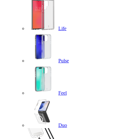
Life
Pulse
Feel
Duo