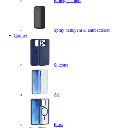
Protège caméra
Spray nettoyant & antibactérien
Coques
Silicone
Air
Frost