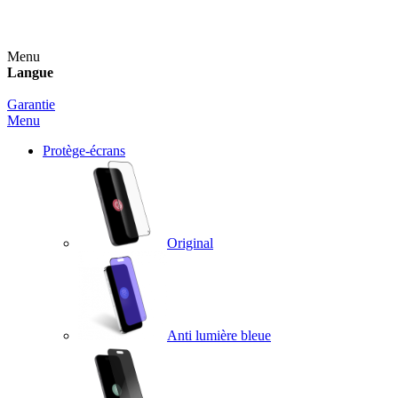
Un spray nettoyant OFFERT pour toute commande sup
Menu
Langue
Garantie
Menu
Protège-écrans
Original
Anti lumière bleue