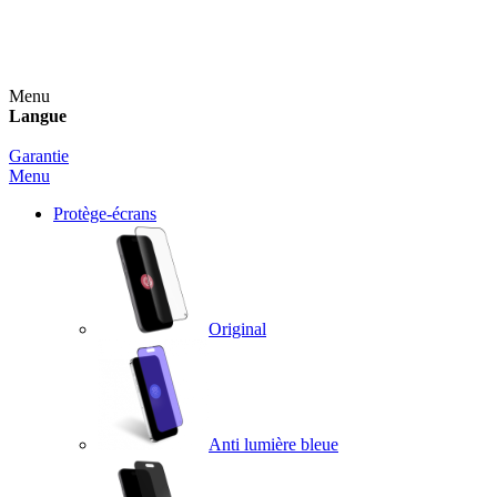
Un spray nettoyant OFFERT pour toute commande
supérieure à 60€ !
Menu
Langue
Garantie
Menu
Protège-écrans
Original
Anti lumière bleue