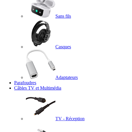
Sans fils
Casques
Adaptateurs
Parafoudres
Câbles TV et Multimédia
TV - Réception