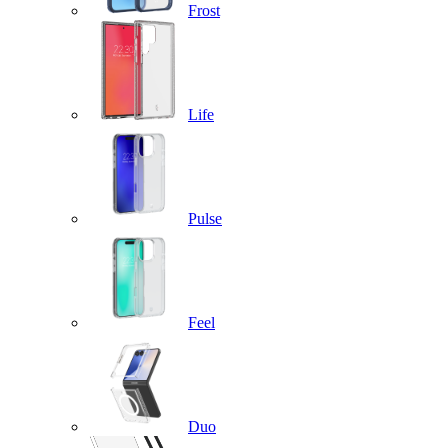
Frost
Life
Pulse
Feel
Duo