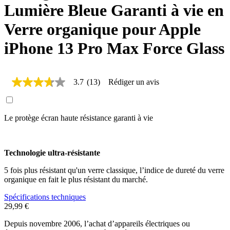
Lumière Bleue Garanti à vie en
Verre organique pour Apple
iPhone 13 Pro Max Force Glass
3.7
(13)
Rédiger un avis
3.7
étoiles
sur
5,
Le protège écran haute résistance garanti à vie
valeur
de
la
note
moyenne.
Technologie ultra-résistante
Read
13
5 fois plus résistant qu'un verre classique, l’indice de dureté du verre
Reviews.
organique en fait le plus résistant du marché.
Lien
sur
Spécifications techniques
la
29,99 €
même
page.
Depuis novembre 2006, l’achat d’appareils électriques ou