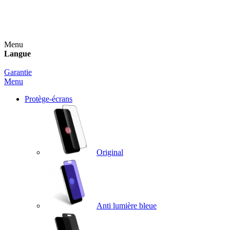
Un spray nettoyant OFFERT pour toute commande
supérieure à 60€ !
Menu
Langue
Garantie
Menu
Protège-écrans
Original
Anti lumière bleue