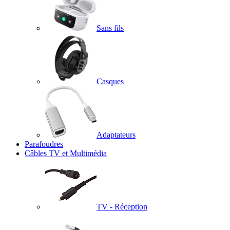
Sans fils
Casques
Adaptateurs
Parafoudres
Câbles TV et Multimédia
TV - Réception