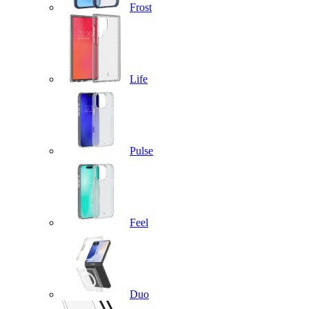
Frost
Life
Pulse
Feel
Duo