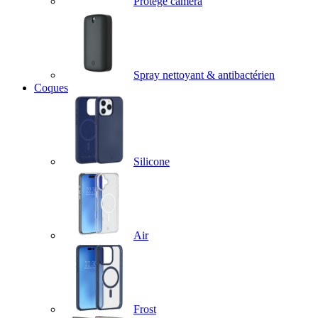
Protège caméra
Spray nettoyant & antibactérien
Coques
Silicone
Air
Frost