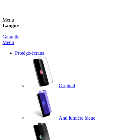
Un spray nettoyant OFFERT pour toute commande sup
Menu
Langue
Garantie
Menu
Protège-écrans
Original
Anti lumière bleue