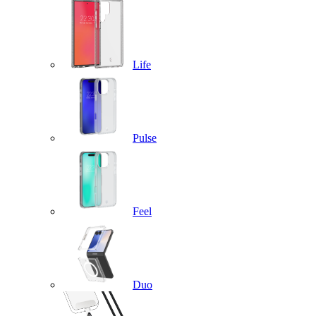
Life
Pulse
Feel
Duo