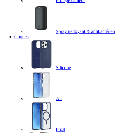
Protège caméra
Spray nettoyant & antibactérien
Coques
Silicone
Air
Frost