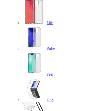
Life
Pulse
Feel
Duo