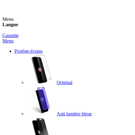
Un spray nettoyant OFFERT pour toute commande sup
Menu
Langue
Garantie
Menu
Protège-écrans
Original
Anti lumière bleue