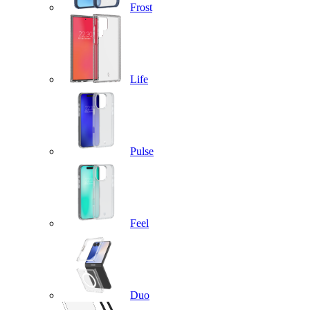
Frost
Life
Pulse
Feel
Duo