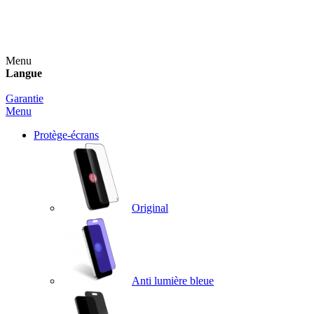
Un spray nettoyant OFFERT pour toute commande
supérieure à 60€ !
Menu
Langue
Garantie
Menu
Protège-écrans
Original
Anti lumière bleue