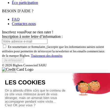
Éco participation
BESOIN D'AIDE ?
FAQ
Contactez-nous
Inscrivez vous
Pour ne rien rater !
Inscription à notre lettre d’information :
En soumettant ce formulaire, j'accepte que les informations saisies soient
utilisées pour permettre de m'envoyer la newsletter et les emails commerciaux
de la marque Bigben.
Traitement des données
Je m'inscris!
© 2026 Bigben Connected SASU
Fermer
Inscrivez-vous et bénéficiez de
nos offres exclusives
En soumettant ce formulaire, j'accepte que les informations saisies soient