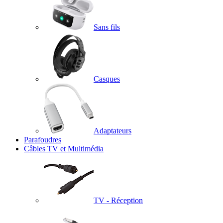
Sans fils
Casques
Adaptateurs
Parafoudres
Câbles TV et Multimédia
TV - Réception