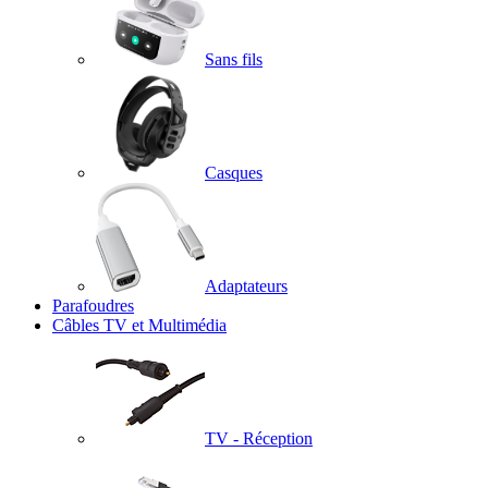
Sans fils
Casques
Adaptateurs
Parafoudres
Câbles TV et Multimédia
TV - Réception