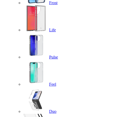
Frost
Life
Pulse
Feel
Duo