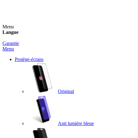
Un spray nettoyant OFFERT pour toute commande
supérieure à 60€ !
Menu
Langue
Garantie
Menu
Protège-écrans
Original
Anti lumière bleue