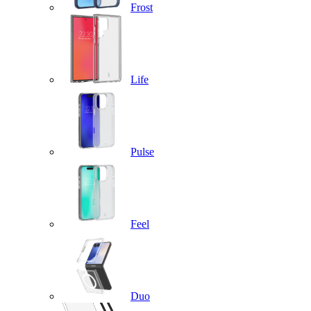
Frost
Life
Pulse
Feel
Duo