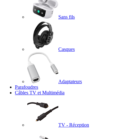
Sans fils
Casques
Adaptateurs
Parafoudres
Câbles TV et Multimédia
TV - Réception