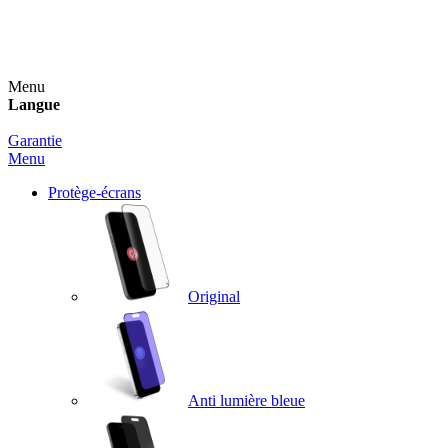
Un spray nettoyant OFFERT pour toute commande
supérieure à 60€ !
Menu
Langue
Garantie
Menu
Protège-écrans
Original
Anti lumière bleue