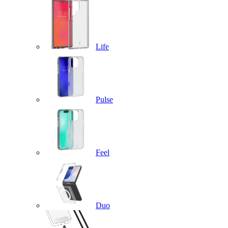
Life
Pulse
Feel
Duo