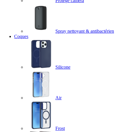
Protège caméra
Spray nettoyant & antibactérien
Coques
Silicone
Air
Frost