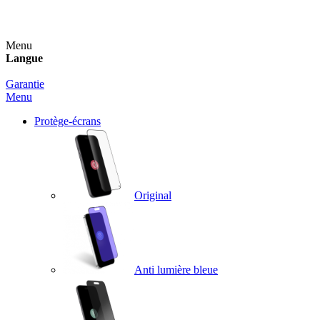
Un spray nettoyant OFFERT pour toute commande sup
Menu
Langue
Garantie
Menu
Protège-écrans
Original
Anti lumière bleue