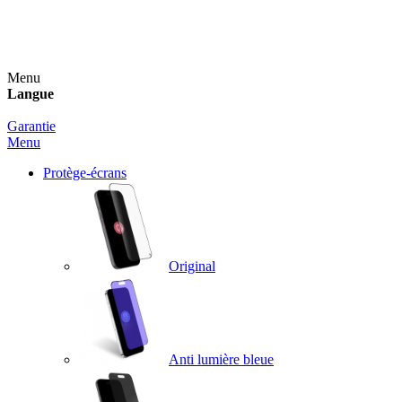
Un spray nettoyant OFFERT pour toute commande
supérieure à 60€ !
Menu
Langue
Garantie
Menu
Protège-écrans
Original
Anti lumière bleue