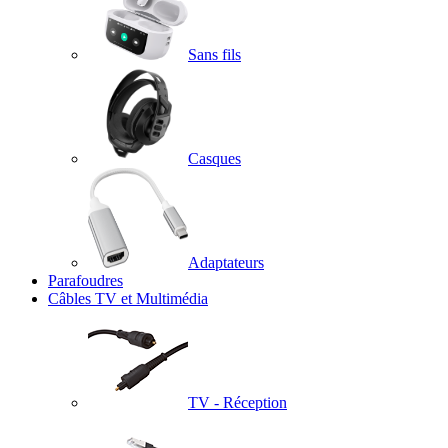
Sans fils
Casques
Adaptateurs
Parafoudres
Câbles TV et Multimédia
TV - Réception