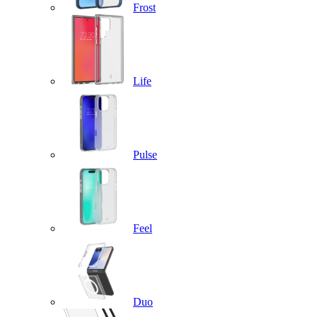
Frost
Life
Pulse
Feel
Duo