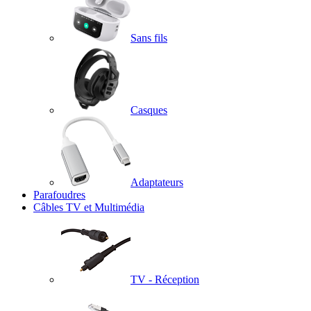
Sans fils
Casques
Adaptateurs
Parafoudres
Câbles TV et Multimédia
TV - Réception