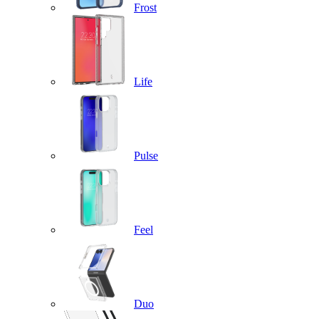
Frost
Life
Pulse
Feel
Duo