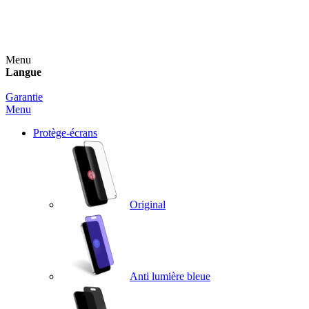
Un spray nettoyant OFFERT pour toute commande
supérieure à 60€ !
Menu
Langue
Garantie
Menu
Protège-écrans
Original
Anti lumière bleue