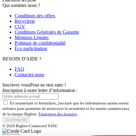
Qui sommes nous ?
Conditions des offres
Recyclerie
CGV
Conditions Générales de Garantie
Mentions Légales
Politique de confidentialité
Éco participation
BESOIN D'AIDE ?
FAQ
Contactez-nous
Inscrivez vous
Pour ne rien rater !
Inscription à notre lettre d’information :
En soumettant ce formulaire, j'accepte que les informations saisies soient
utilisées pour permettre de m'envoyer la newsletter et les emails commerciaux
de la marque Bigben.
Traitement des données
Je m'inscris!
© 2026 Bigben Connected SASU