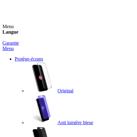
Un spray nettoyant OFFERT pour toute commande
supérieure à 60€ !
Menu
Langue
Garantie
Menu
Protège-écrans
Original
Anti lumière bleue