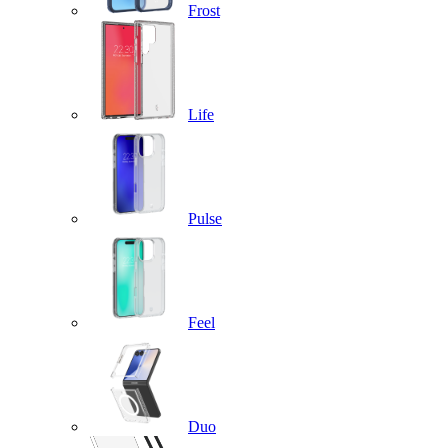
Frost
Life
Pulse
Feel
Duo