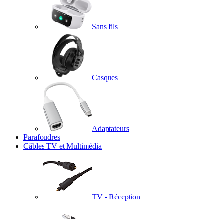
Sans fils
Casques
Adaptateurs
Parafoudres
Câbles TV et Multimédia
TV - Réception