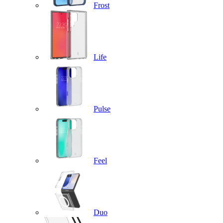
Frost
Life
Pulse
Feel
Duo