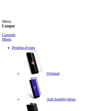
Un spray nettoyant OFFERT pour toute commande
supérieure à 60€ !
Menu
Langue
Garantie
Menu
Protège-écrans
Original
Anti lumière bleue