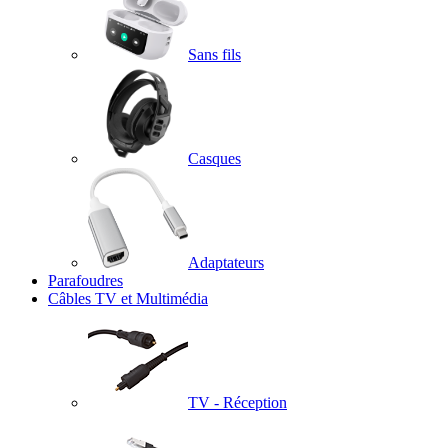
Sans fils
Casques
Adaptateurs
Parafoudres
Câbles TV et Multimédia
TV - Réception