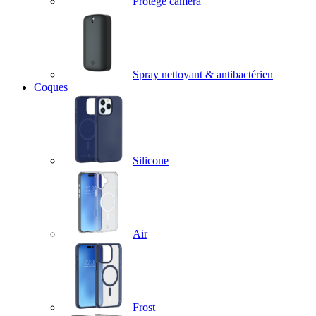
Protège caméra
Spray nettoyant & antibactérien
Coques
Silicone
Air
Frost