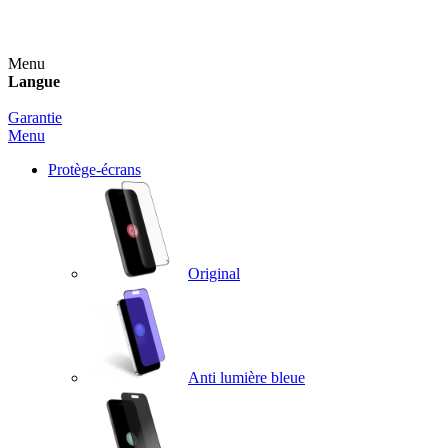
Un spray nettoyant OFFERT pour toute commande sup
Menu
Langue
Garantie
Menu
Protège-écrans
Original
Anti lumière bleue