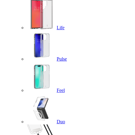
Life
Pulse
Feel
Duo