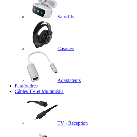
Sans fils
Casques
Adaptateurs
Parafoudres
Câbles TV et Multimédia
TV - Réception