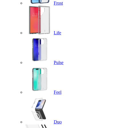
Frost
Life
Pulse
Feel
Duo