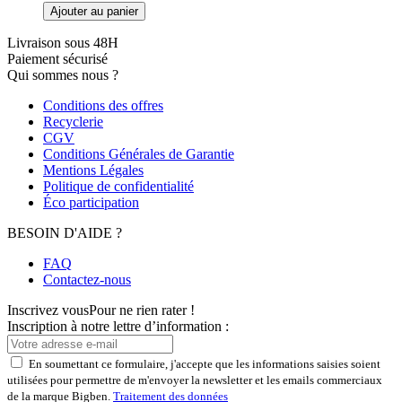
Ajouter au panier
Livraison sous 48H
Paiement sécurisé
Qui sommes nous ?
Conditions des offres
Recyclerie
CGV
Conditions Générales de Garantie
Mentions Légales
Politique de confidentialité
Éco participation
BESOIN D'AIDE ?
FAQ
Contactez-nous
Inscrivez vous
Pour ne rien rater !
Inscription à notre lettre d’information :
En soumettant ce formulaire, j'accepte que les informations saisies soient
utilisées pour permettre de m'envoyer la newsletter et les emails commerciaux
de la marque Bigben.
Traitement des données