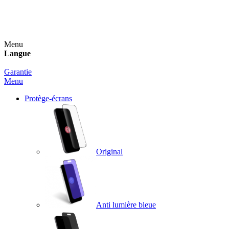
Un spray nettoyant OFFERT pour toute commande
supérieure à 60€ !
Menu
Langue
Garantie
Menu
Protège-écrans
Original
Anti lumière bleue