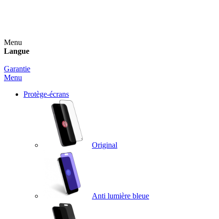
Un spray nettoyant OFFERT pour toute commande
supérieure à 60€ !
Menu
Langue
Garantie
Menu
Protège-écrans
Original
Anti lumière bleue