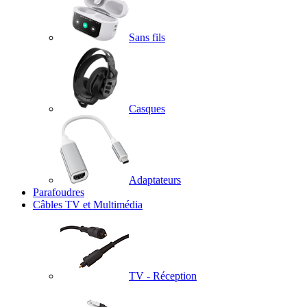
Sans fils
Casques
Adaptateurs
Parafoudres
Câbles TV et Multimédia
TV - Réception