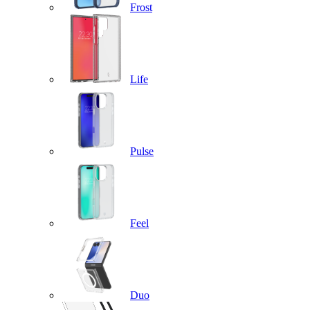
Frost
Life
Pulse
Feel
Duo