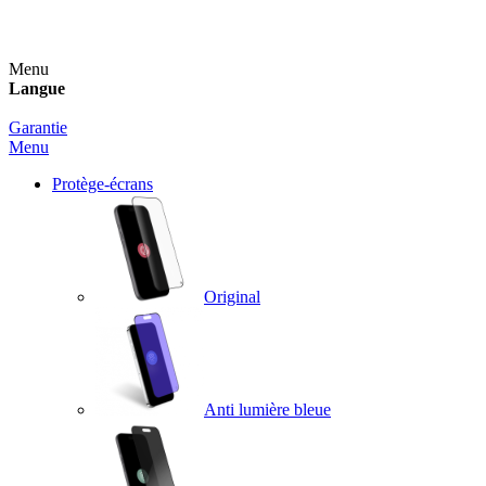
Un spray nettoyant OFFERT pour toute commande sup
Menu
Langue
Garantie
Menu
Protège-écrans
Original
Anti lumière bleue