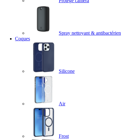
Protège caméra
Spray nettoyant & antibactérien
Coques
Silicone
Air
Frost