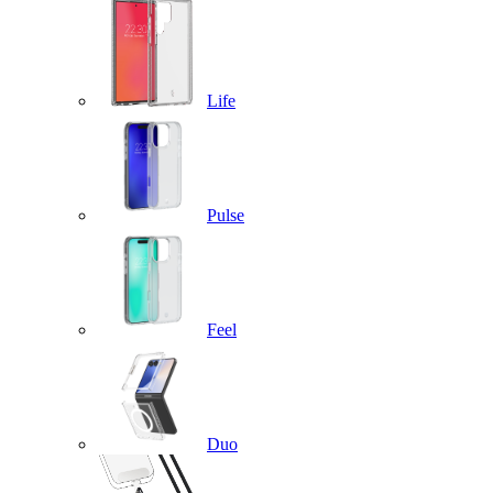
Life
Pulse
Feel
Duo