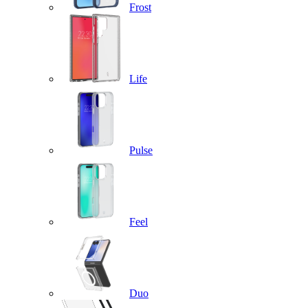
Frost
Life
Pulse
Feel
Duo