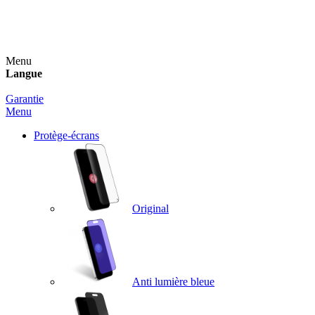
Un spray nettoyant OFFERT pour toute commande
supérieure à 60€ !
Menu
Langue
Garantie
Menu
Protège-écrans
Original
Anti lumière bleue