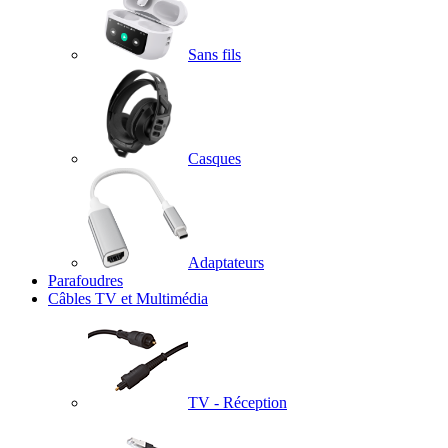
Sans fils
Casques
Adaptateurs
Parafoudres
Câbles TV et Multimédia
TV - Réception