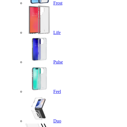
Frost
Life
Pulse
Feel
Duo