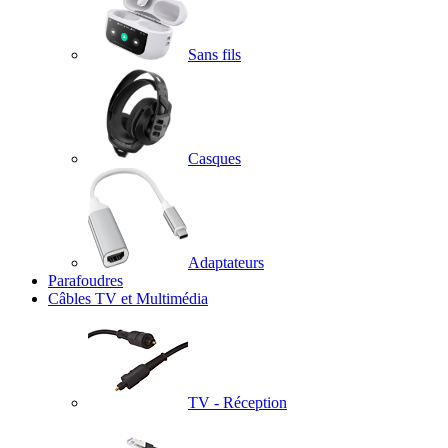
Sans fils
Casques
Adaptateurs
Parafoudres
Câbles TV et Multimédia
TV - Réception