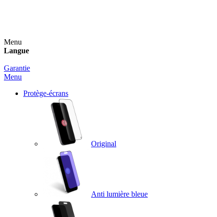
Un spray nettoyant OFFERT pour toute commande
supérieure à 60€ !
Menu
Langue
Garantie
Menu
Protège-écrans
Original
Anti lumière bleue