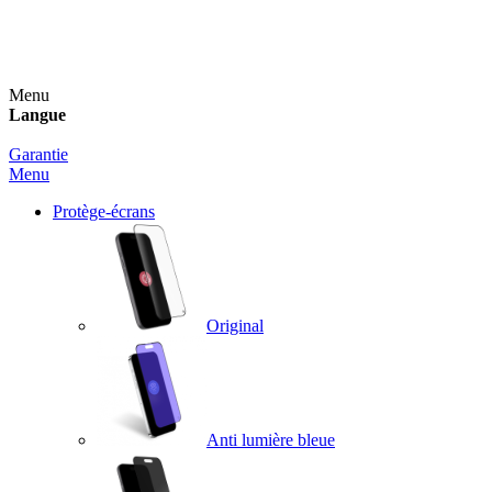
Un spray nettoyant OFFERT pour toute commande
supérieure à 60€ !
Menu
Langue
Garantie
Menu
Protège-écrans
Original
Anti lumière bleue