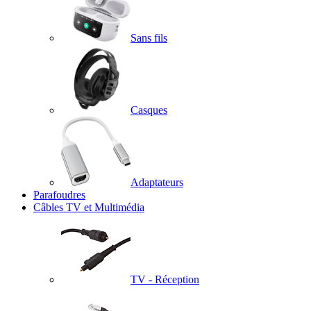
Sans fils
Casques
Adaptateurs
Parafoudres
Câbles TV et Multimédia
TV - Réception