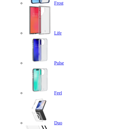
Frost
Life
Pulse
Feel
Duo