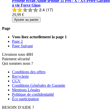
Protège écran Apple iPhone 11 Pro / X / XS Privé Garanti
à vie Force Glass
2.4
(17)
29,99 €
Ajouter au panier
Page
Vous lisez actuellement la page
1
Page
2
Page
Suivant
Livraison sous 48H
Paiement sécurisé
Qui sommes nous ?
Conditions des offres
Recyclerie
CGV
Conditions Générales de Garantie
Mentions Légales
Politique de confidentialité
Éco participation
BESOIN D'AIDE ?