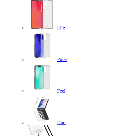
Life
Pulse
Feel
Duo