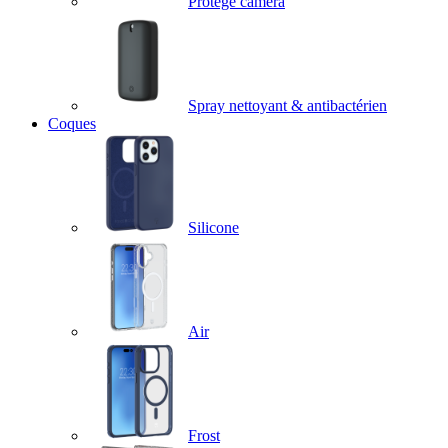
Protège caméra
Spray nettoyant & antibactérien
Coques
Silicone
Air
Frost