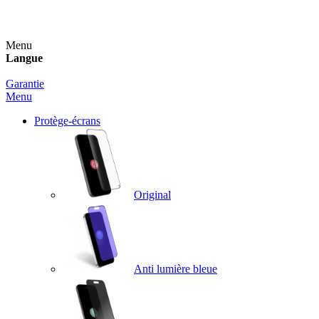
Un spray nettoyant OFFERT pour toute commande sup
Menu
Langue
Garantie
Menu
Protège-écrans
Original
Anti lumière bleue