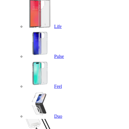
Life
Pulse
Feel
Duo