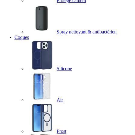
Protège caméra
Spray nettoyant & antibactérien
Coques
Silicone
Air
Frost