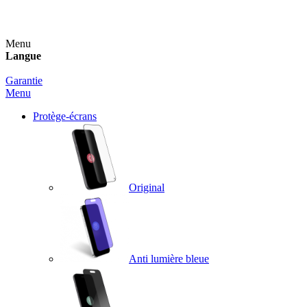
Un spray nettoyant OFFERT pour toute commande sup
Menu
Langue
Garantie
Menu
Protège-écrans
Original
Anti lumière bleue